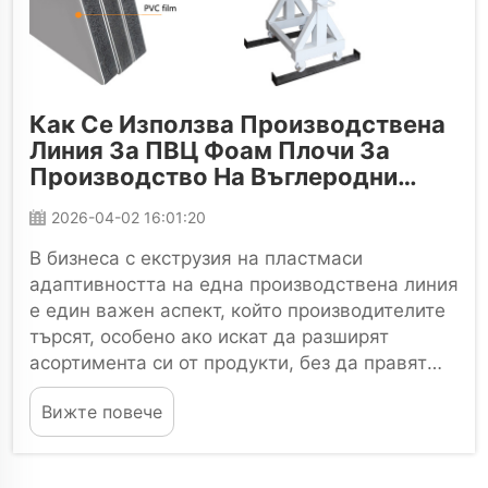
Как Се Използва Производствена
Линия За ПВЦ Фоам Плочи За
Производство На Въглеродни
Кристални Плочи И
2026-04-02 16:01:20
Удароустойчиви Панели?
В бизнеса с екструзия на пластмаси
адаптивността на една производствена линия
е един важен аспект, който производителите
търсят, особено ако искат да разширят
асортимента си от продукти, без да правят
големи капиталивнеститии. Тук, в Jiangsu
Вижте повече
Xinhe Intelligent E...