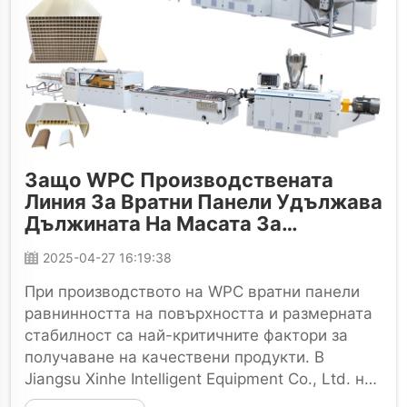
Защо WPC Производствената
Линия За Вратни Панели Удължава
Дължината На Масата За
Охлаждане И Формиране, А
2025-04-27 16:19:38
Вместо Това Добавя Охладителна
Система, За Да Гарантира
При производството на WPC вратни панели
Процеса На Формиране На
равнинността на повърхността и размерната
Вратния Панел?
стабилност са най-критичните фактори за
получаване на качествени продукти. В
Jiangsu Xinhe Intelligent Equipment Co., Ltd. ние
непрекъснато сме усъвършенствали дизайна