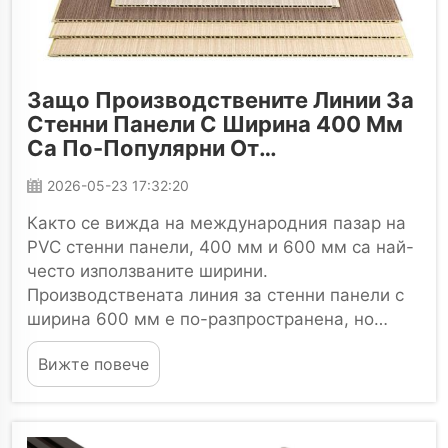
Защо Производствените Линии За
Стенни Панели С Ширина 400 Мм
Са По-Популярни От
Производствените Линии За
2026-05-23 17:32:20
Стенни Панели С Ширина 600 Мм
Както се вижда на международния пазар на
PVC стенни панели, 400 мм и 600 мм са най-
често използваните ширини.
Производствената линия за стенни панели с
ширина 600 мм е по-разпространена, но
производствената линия за панели с ширина
Вижте повече
400 мм може да се каже, че е
последователно по-популярна в много
страни...