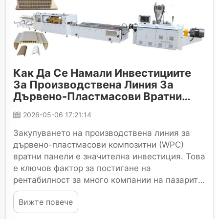
Как Да Се Намали Инвестициите
За Производствена Линия За
Дървено-Пластмасови Вратни
Панели?
2026-05-06 17:21:14
Закупуването на производствена линия за
дървено-пластмасови композитни (WPC)
вратни панели е значителна инвестиция. Това
е ключов фактор за постигане на
рентабилност за много компании на пазарите
във Виетнам, Индонезия, Саудитска Арабия
Вижте повече
или Турция, тъй като те трябва да поддържат
своето производство...