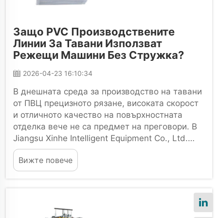
Защо PVC Производствените
Линии За Тавани Използват
Режещи Машини Без Стружка?
2026-04-23 16:10:34
В днешната среда за производство на тавани
от ПВЦ прецизното рязане, високата скорост
и отличното качество на повърхностната
отделка вече не са предмет на преговори. В
Jiangsu Xinhe Intelligent Equipment Co., Ltd.
забелязваме, че все повече линии за
Вижте повече
екструзия на тавани от ПВЦ...