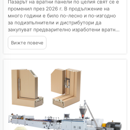
Пазарът на вратни панели по целия свят се е
променил през 2026 г. В продължение на
много години е било по-лесно и по-изгодно
за подизпълнители и дистрибутори да
закупуват предварително изработени вратни
панели директно от производителите. Обаче
Вижте повече
високите транспортни разходи, подобренията
в производствените технологии...