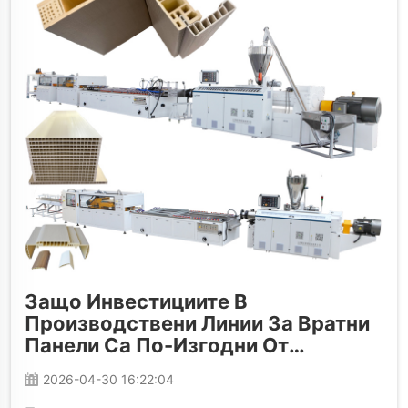
Защо Инвестициите В
Производствени Линии За Вратни
Панели Са По-Изгодни От
Закупуването На Готови Вратни
2026-04-30 16:22:04
Панели През 2026 Г.?