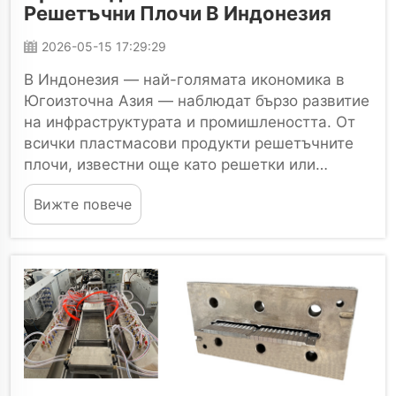
Решетъчни Плочи В Индонезия
2026-05-15 17:29:29
В Индонезия — най-голямата икономика в
Югоизточна Азия — наблюдат бързо развитие
на инфраструктурата и промишлеността. От
всички пластмасови продукти решетъчните
плочи, известни още като решетки или
мрежести панели, намират все повече
Вижте повече
приложение в...