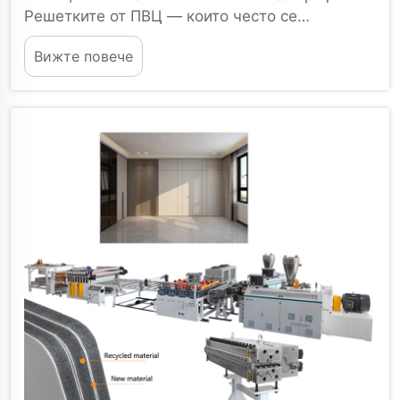
Решетките от ПВЦ — които често се
използват като подови килимчета, пешеходни
Вижте повече
мостчета, противоплъзгащи повърхности и
промишлени подове — следователно...