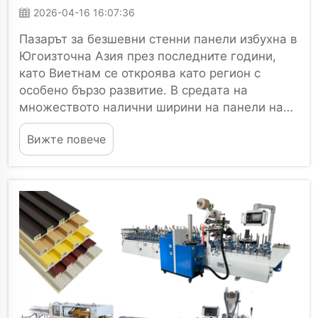
Популярни Във Виетнам?
2026-04-16 16:07:36
Пазарът за безшевни стенни панели избухна в
Югоизточна Азия през последните години,
като Виетнам се откроява като регион с
особено бързо развитие. В средата на
множеството налични ширини на панели на
пазара, безшевните стенни панели с ширина
Вижте повече
400 мм са ясно...