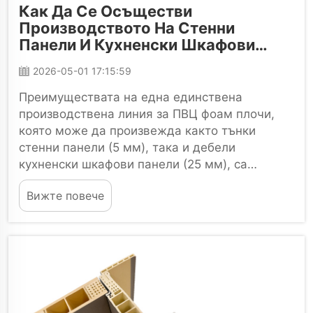
Как Да Се Осъществи
Производството На Стенни
Панели И Кухненски Шкафови
Панели С Дебелина От 5 До 25 Мм
2026-05-01 17:15:59
Чрез Производствена Линия За
ПВЦ Фоам Плочи?
Преимуществата на една единствена
производствена линия за ПВЦ фоам плочи,
която може да произвежда както тънки
стенни панели (5 мм), така и дебели
кухненски шкафови панели (25 мм), са
огромни. Много производители предполагат,
Вижте повече
че такъв широк диапазон от дебелини
изисква различни линии или мащабна
преорганизация...