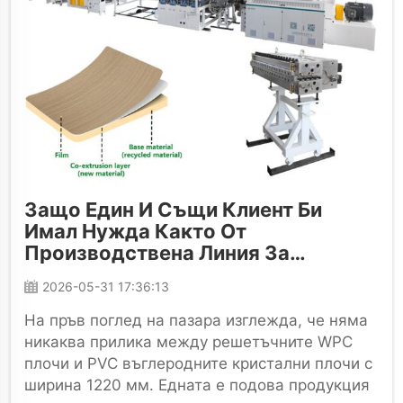
Защо Един И Същи Клиент Би
Имал Нужда Както От
Производствена Линия За
Решетъчни WPC Плочи, Така И От
2026-05-31 17:36:13
Производствена Линия За PVC
Въглеродни Кристални Плочи С
На пръв поглед на пазара изглежда, че няма
Ширина 1220 Мм
никаква прилика между решетъчните WPC
плочи и PVC въглеродните кристални плочи с
ширина 1220 мм. Едната е подова продукция