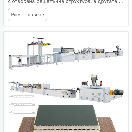
с отворена решетъчна структура, а другата —
цялостна декоративна широка плоча.
Вижте повече
Всъщност обаче има множество успешни м...