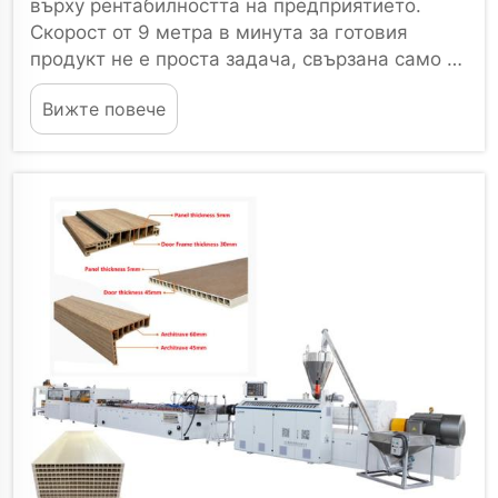
върху рентабилността на предприятието.
Скорост от 9 метра в минута за готовия
продукт не е проста задача, свързана само с
увеличаване на скоростта на екструдера.
Вижте повече
Това изисква добре балансирана...