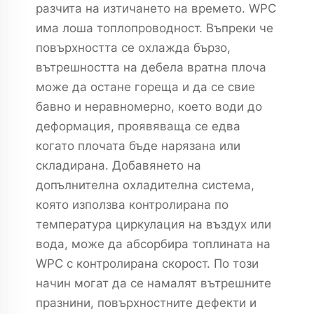
разчита на изтичането на времето. WPC
има лоша топлопроводност. Въпреки че
повърхността се охлажда бързо,
вътрешността на дебела вратна плоча
може да остане гореща и да се свие
бавно и неравномерно, което води до
деформация, проявяваща се едва
когато плочата бъде нарязана или
складирана. Добавянето на
допълнителна охладителна система,
която използва контролирана по
температура циркулация на въздух или
вода, може да абсорбира топлината на
WPC с контролирана скорост. По този
начин могат да се намалят вътрешните
празнини, повърхностните дефекти и