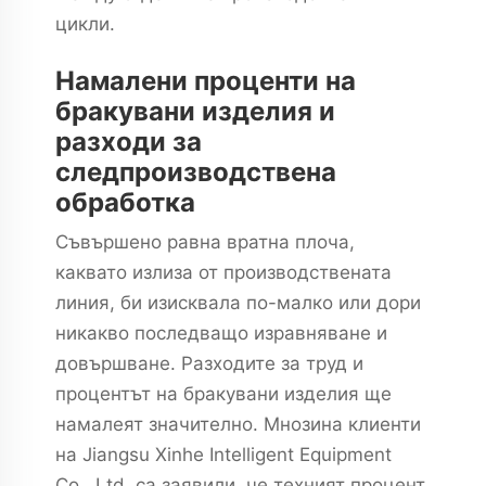
цикли.
Намалени проценти на
бракувани изделия и
разходи за
следпроизводствена
обработка
Съвършено равна вратна плоча,
каквато излиза от производствената
линия, би изисквала по-малко или дори
никакво последващо изравняване и
довършване. Разходите за труд и
процентът на бракувани изделия ще
намалеят значително. Мнозина клиенти
на Jiangsu Xinhe Intelligent Equipment
Co., Ltd. са заявили, че техният процент