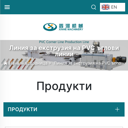
EN
Линия за екструзия на PVC ъглови
линии
Начална страница
>
Линия за екструзия на PVC ъглови линии
Продукти
ПРОДУКТИ