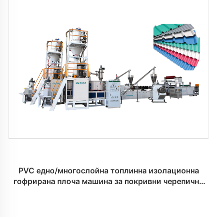
PVC едно/многослойна топлинна изолационна
гофрирана плоча машина за покривни черепични
плочки