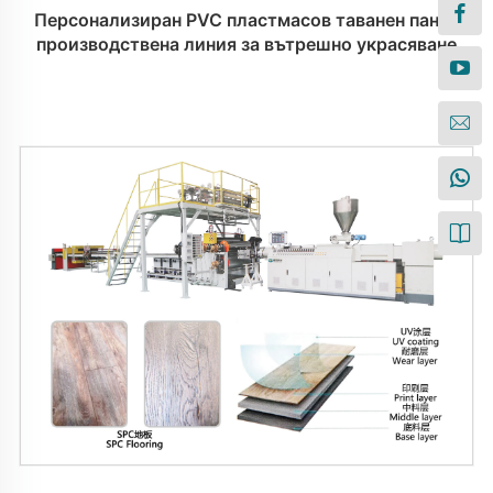
Персонализиран PVC пластмасов таванен панел
производствена линия за вътрешно украсяване