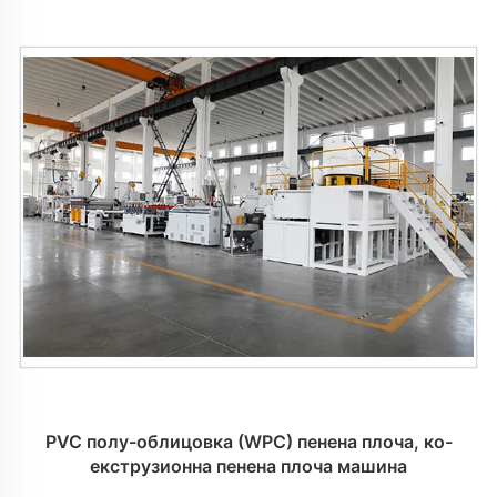
PVC полу-облицовка (WPC) пенена плоча, ко-
екструзионна пенена плоча машина