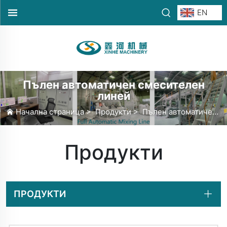
EN
Пълен автоматичен смесителен
линей
Начална страница
>
Продукти
>
Пълен автоматичен смесителен линей
Продукти
ПРОДУКТИ