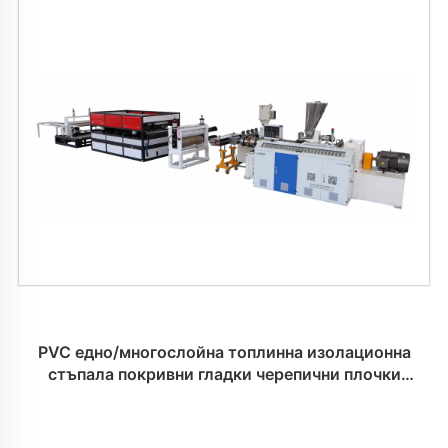
PVC едно/многослойна топлинна изолационна
стъпала покривни гладки черепични плочки
машина