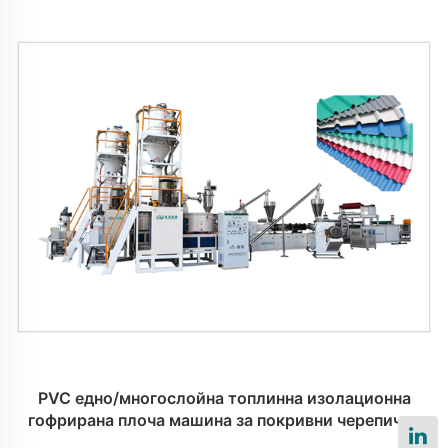
PVC едно/многослойна топлинна изолационна
гофрирана плоча машина за покривни черепични
плочки