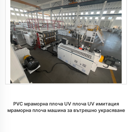
PVC мраморна плоча UV плоча UV имитация
мраморна плоча машина за вътрешно украсяване