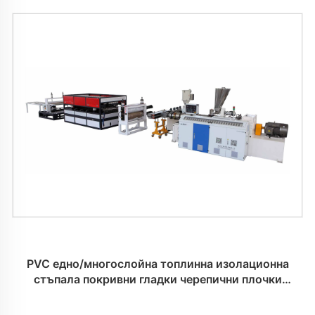
PVC едно/многослойна топлинна изолационна
стъпала покривни гладки черепични плочки
машина