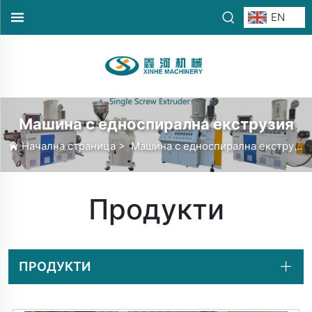
EN
Машина с едноспирална екструзия
Начална страница
>
Машина с едноспирална екструзия
Продукти
ПРОДУКТИ