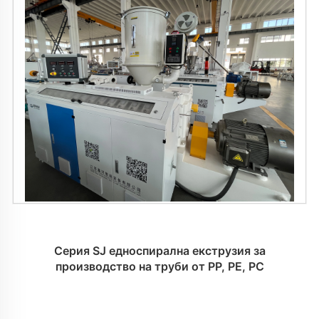
Серия SJ едноспирална екструзия за
производство на труби от PP, PE, PC